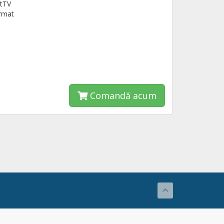
tTV
rmat
Comandă acum