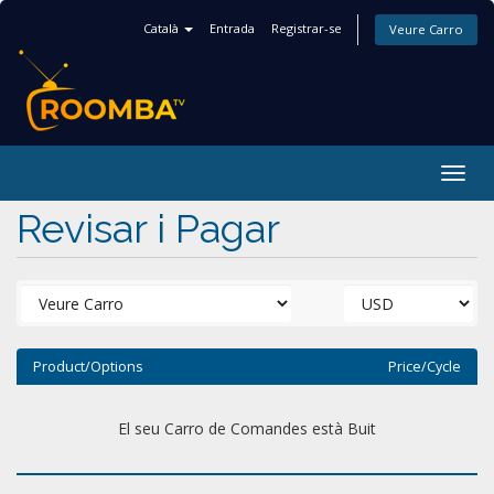
Català
Entrada
Registrar-se
Veure Carro
Togg
navig
Revisar i Pagar
Product/Options
Price/Cycle
El seu Carro de Comandes està Buit