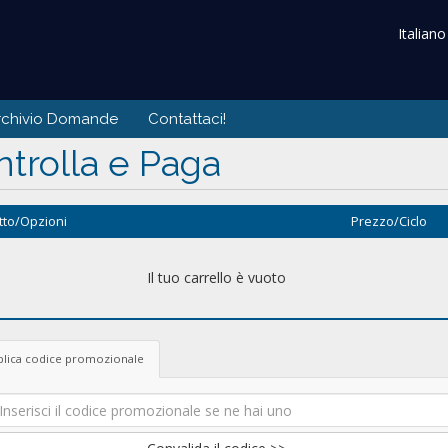
Italian
rchivio Domande
Contattaci!
trolla e Paga
tto/Opzioni
Prezzo/Ciclo
Il tuo carrello è vuoto
plica codice promozionale