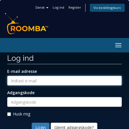
Dansk
Log ind
Register
Vis bestillingskurv
Togg
navig
Log ind
E-mail adresse
Adgangskode
Husk mig
Glemt adgangskode?