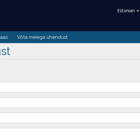
Estonian
baas
Võta meiega ühendust
st