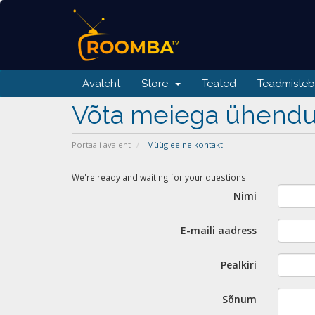
Avaleht
Store
Teated
Teadmiste
Võta meiega ühendu
Portaali avaleht
Müügieelne kontakt
We're ready and waiting for your questions
Nimi
E-maili aadress
Pealkiri
Sõnum