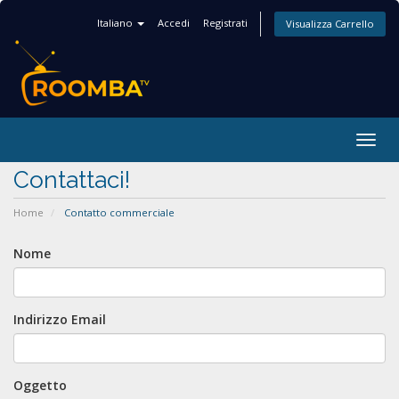
Italiano
Accedi
Registrati
Visualizza Carrello
Togg
navig
Contattaci!
Home
Contatto commerciale
Nome
Indirizzo Email
Oggetto