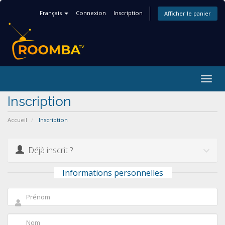
Français
Connexion
Inscription
Afficher le panier
Togg
navig
Inscription
Accueil
Inscription
Déjà inscrit ?
Informations personnelles