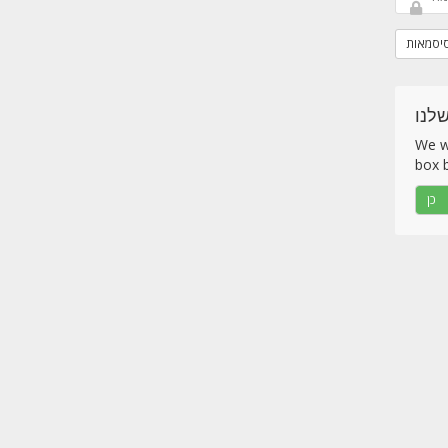
סיסמאות
לנו
We wo
box b
כן